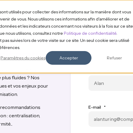
sont utilisés pour collecter des informations sur la manière dont vous
enir de vous. Nous utilisons ces informations afin d'améliorer et de
onnées et les indicateurs concernant nos visiteurs à la fois sur ce site
que nous utilisons, consultez notre
Politique de confidentialité
.
pas suivies lors de votre visite sur ce site. Un seul cookie sera utilisé
références.
it gratuit
Paramètres du cookies
Accepter
Refuser
sionnels et vous
Prénom
*
 plus fluides ? Nos
ques et vos enjeux pour
nisation.
es recommandations
E-mail
*
n : centralisation,
ité...