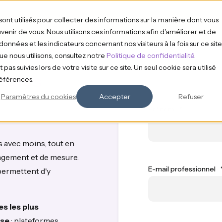
sont utilisés pour collecter des informations sur la manière dont vous
enir de vous. Nous utilisons ces informations afin d'améliorer et de
onnées et les indicateurs concernant nos visiteurs à la fois sur ce site
que nous utilisons, consultez notre
Politique de confidentialité
.
pas suivies lors de votre visite sur ce site. Un seul cookie sera utilisé
tales
références.
l
Paramètres du cookies
Accepter
Refuser
Prénom
*
s avec moins, tout en
agement et de mesure.
E-mail professionnel
 permettent d'y
es les plus
ise
: plateformes