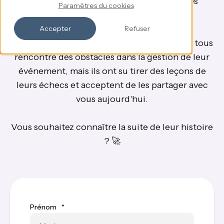
en soi. Le plus important est de ne pas les
Paramètres du cookies
répéter !
Accepter
Refuser
Claire, Simone, Thomas, Paul et Patricia ont tous
rencontré des obstacles dans la gestion de leur
événement, mais ils ont su tirer des leçons de
leurs échecs et acceptent de les partager avec
vous aujourd'hui.
Vous souhaitez connaître la suite de leur histoire
? 🚀
Prénom
*