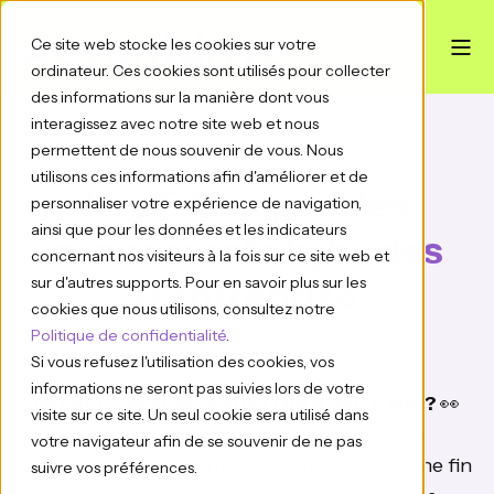
Ce site web stocke les cookies sur votre
ordinateur. Ces cookies sont utilisés pour collecter
des informations sur la manière dont vous
interagissez avec notre site web et nous
permettent de nous souvenir de vous. Nous
utilisons ces informations afin d'améliorer et de
Les 5 faux pas des
personnaliser votre expérience de navigation,
ainsi que pour les données et les indicateurs
événements hybrides
concernant nos visiteurs à la fois sur ce site web et
d'entreprise
sur d'autres supports. Pour en savoir plus sur les
cookies que nous utilisons, consultez notre
Politique de confidentialité
.
Si vous refusez l'utilisation des cookies, vos
informations ne seront pas suivies lors de votre
Ils sont 5. Et si vous étiez l'un d'entre eux ?
👀
visite sur ce site. Un seul cookie sera utilisé dans
Faire des erreurs lorsqu'on organise un
votre navigateur afin de se souvenir de ne pas
événement hybride n'est évidemment pas une fin
suivre vos préférences.