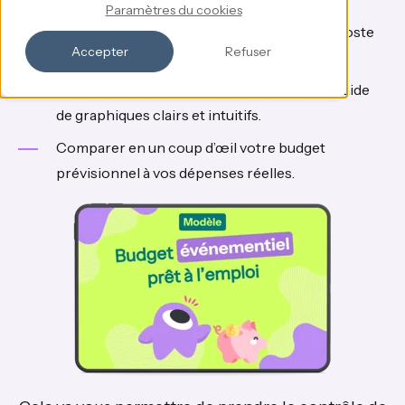
Paramètres du cookies
Planifier et suivre vos dépenses poste par poste
Accepter
Refuser
(lieu, logistique, consommables, etc.).
Visualiser la répartition de vos dépenses à l’aide
de graphiques clairs et intuitifs.
Comparer en un coup d’œil votre budget
prévisionnel à vos dépenses réelles.