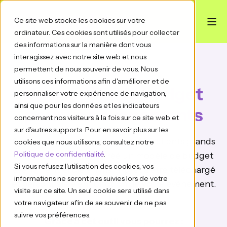
Ce site web stocke les cookies sur votre
ordinateur. Ces cookies sont utilisés pour collecter
des informations sur la manière dont vous
interagissez avec notre site web et nous
permettent de nous souvenir de vous. Nous
utilisons ces informations afin d'améliorer et de
Un modèle de budget
personnaliser votre expérience de navigation,
ainsi que pour les données et les indicateurs
pour vos événements
concernant nos visiteurs à la fois sur ce site web et
sur d'autres supports. Pour en savoir plus sur les
Sur la base des usages de nos 400 clients grands
cookies que nous utilisons, consultez notre
Politique de confidentialité
.
comptes nous avons créé un modèle de budget
Si vous refusez l'utilisation des cookies, vos
événementiel clé en main, prêt à être téléchargé
informations ne seront pas suivies lors de votre
et personnalisé en fonction de votre événement.
visite sur ce site. Un seul cookie sera utilisé dans
🙌
votre navigateur afin de se souvenir de ne pas
suivre vos préférences.
Grâce à cet outil vous pourrez :