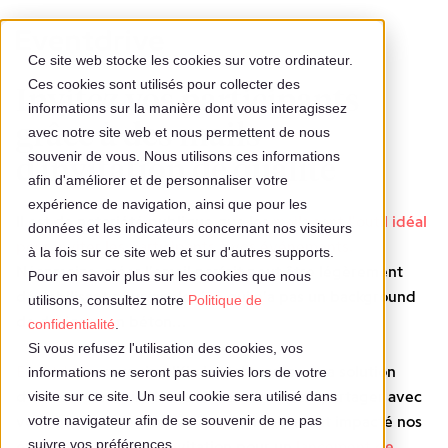
Ce site web stocke les cookies sur votre ordinateur.
Ces cookies sont utilisés pour collecter des
Invitez vos participants
informations sur la manière dont vous interagissez
grâce à des mails
avec notre site web et nous permettent de nous
souvenir de vous. Nous utilisons ces informations
d'invitation de qualité
afin d'améliorer et de personnaliser votre
expérience de navigation, ainsi que pour les
Il est de notoriété publique que les
mails sont l'outil idéal
données et les indicateurs concernant nos visiteurs
pour inviter les participants à vos événements.
à la fois sur ce site web et sur d'autres supports.
Néanmoins, créer l'email parfait peut être légèrement
Pour en savoir plus sur les cookies que nous
déstabilisant pour quelqu'un qui n'a pas un background
utilisons, consultez notre
Politique de
de designer en béton…
confidentialité
.
Si vous refusez l'utilisation des cookies, vos
Eventdrive
vous simplifie la tâche grâce à sa solution
informations ne seront pas suivies lors de votre
d'éditeur de mails. Nous avions à cœur de partager avec
visite sur ce site. Un seul cookie sera utilisé dans
vous quelques exemples qui ont réellement impacté nos
votre navigateur afin de se souvenir de ne pas
suivre vos préférences.
événements : mail d'invitation pour un
lancement de