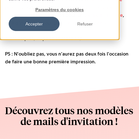
produit
, mail d'invitation pour un
petit-déjeuner
Paramètres du cookies
d'affaires
, mail d'invitation pour un
séminaire interne
,
mail d'invitation pour une
soirée d'entreprise
…
Accepter
Refuser
Alors cliquez, inspirez et créez ! 😉
PS : N'oubliez pas, vous n'aurez pas deux fois l'occasion
de faire une bonne première impression.
Découvrez tous nos modèles
de mails d'invitation !