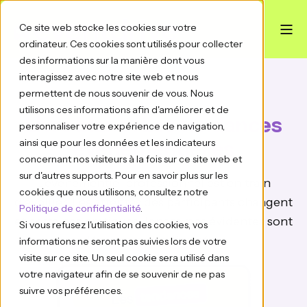
Ce site web stocke les cookies sur votre
ordinateur. Ces cookies sont utilisés pour collecter
des informations sur la manière dont vous
interagissez avec notre site web et nous
permettent de nous souvenir de vous. Nous
utilisons ces informations afin d'améliorer et de
Livre blanc : Les tendances
personnaliser votre expérience de navigation,
ainsi que pour les données et les indicateurs
événementielles
concernant nos visiteurs à la fois sur ce site web et
sur d'autres supports. Pour en savoir plus sur les
L’événementiel professionnel est en train
cookies que nous utilisons, consultez notre
d’évoluer. Les attentes des participants changent
Politique de confidentialité
.
et certaines pratiques, longtemps évidentes sont
Si vous refusez l'utilisation des cookies, vos
désormais questionnées.
informations ne seront pas suivies lors de votre
visite sur ce site. Un seul cookie sera utilisé dans
votre navigateur afin de se souvenir de ne pas
suivre vos préférences.